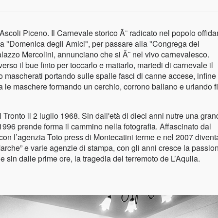
 Ascoli Piceno. Il Carnevale storico Ã¨ radicato nel popolo offida
 la "Domenica degli Amici", per passare alla "Congrega del
lazzo Mercolini, annunciano che si Ã¨ nel vivo carnevalesco.
erso il bue finto per toccarlo e mattarlo, martedi di carnevale il
 mascherati portando sulle spalle fasci di canne accese, infine
a le maschere formando un cerchio, corrono ballano e urlando fi
ronto il 2 luglio 1968. Sin dall'età di dieci anni nutre una gra
996 prende forma il cammino nella fotografia. Affascinato dal
con l’agenzia Toto press di Montecatini terme e nel 2007 divent
arche” e varie agenzie di stampa, con gli anni cresce la passio
 sin dalle prime ore, la tragedia del terremoto de L’Aquila.