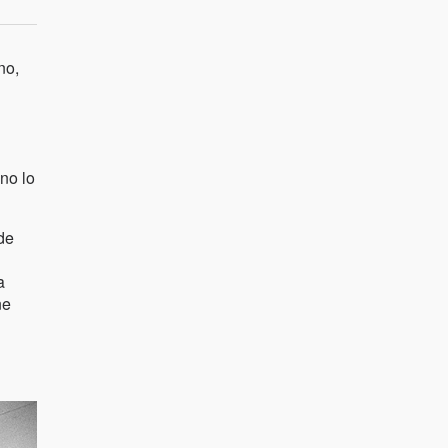
no,
no lo
nde
a
ne