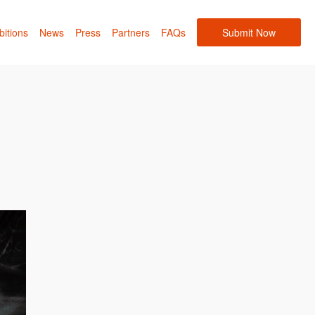
bitions
News
Press
Partners
FAQs
Submit Now