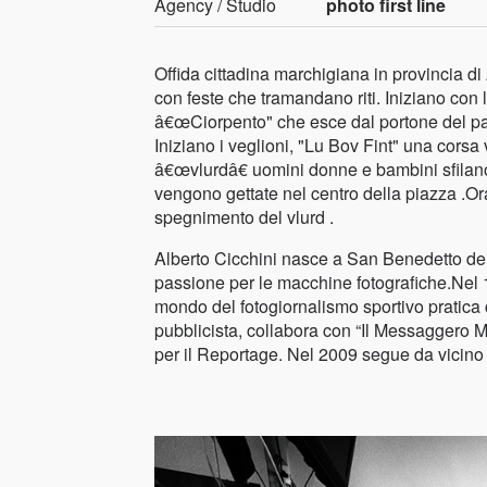
Agency / Studio
photo first line
Offida cittadina marchigiana in provincia di
con feste che tramandano riti. Iniziano con
â€œCiorpento" che esce dal portone del pa
Iniziano i veglioni, "Lu Bov Fint" una corsa v
â€œvlurdâ€ uomini donne e bambini sfilano
vengono gettate nel centro della piazza .Or
spegnimento del vlurd .
Alberto Cicchini nasce a San Benedetto del T
passione per le macchine fotografiche.Nel 1
mondo del fotogiornalismo sportivo pratica 
pubblicista, collabora con “Il Messaggero M
per il Reportage. Nel 2009 segue da vicino e