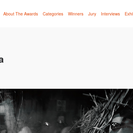
About The Awards
Categories
Winners
Jury
Interviews
Exhi
a