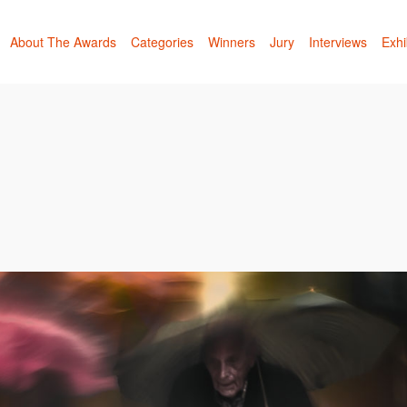
About The Awards
Categories
Winners
Jury
Interviews
Exhi