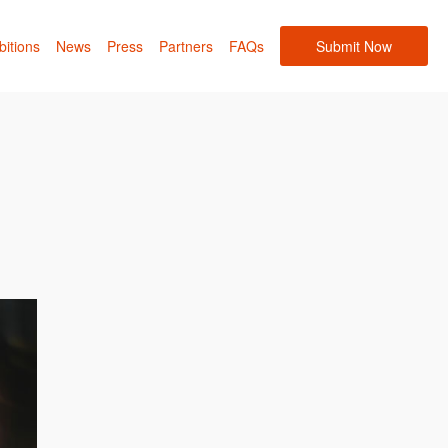
bitions
News
Press
Partners
FAQs
Submit Now