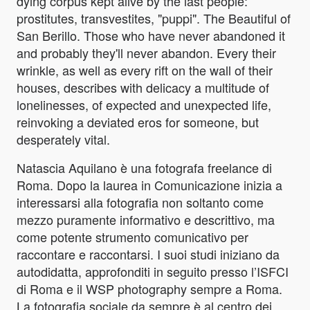
dying corpus kept alive by the last people:
prostitutes, transvestites, "puppi". The Beautiful of
San Berillo. Those who have never abandoned it
and probably they'll never abandon. Every their
wrinkle, as well as every rift on the wall of their
houses, describes with delicacy a multitude of
lonelinesses, of expected and unexpected life,
reinvoking a deviated eros for someone, but
desperately vital.
Natascia Aquilano è una fotografa freelance di
Roma. Dopo la laurea in Comunicazione inizia a
interessarsi alla fotografia non soltanto come
mezzo puramente informativo e descrittivo, ma
come potente strumento comunicativo per
raccontare e raccontarsi. I suoi studi iniziano da
autodidatta, approfonditi in seguito presso l’ISFCI
di Roma e il WSP photography sempre a Roma.
La fotografia sociale da sempre è al centro dei